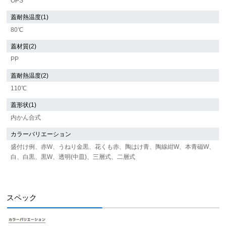
OPS
蓋耐熱温度(1)
80℃
蓋材質(2)
PP
蓋耐熱温度(2)
110℃
蓋形状(1)
内かん合式
カラーバリエーション
盛付け例、赤W、うねり金黒、花くも赤、陶はけ青、陶線紺W、本青磁W、
白、白黒、黒W、透明(中皿)、三層式、二層式
スペック