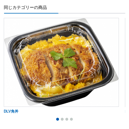
同じカテゴリーの商品
DLV角丼
D