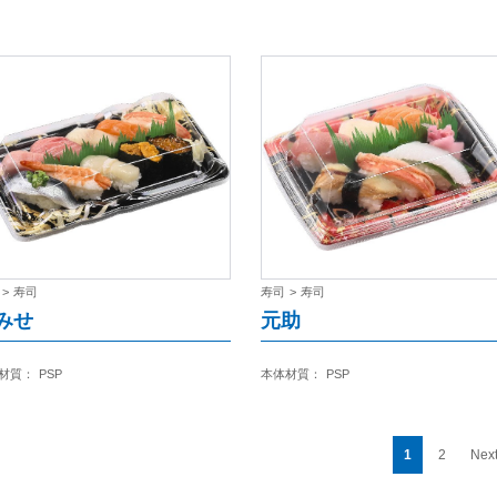
>
寿司
寿司
>
寿司
みせ
元助
材質：
PSP
本体材質：
PSP
1
2
Next