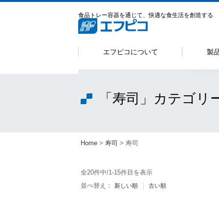
食品トレー容器を通じて、快適な食生活を創造する
エフピコについて
製
「寿司」カテゴリ
Home
>
寿司
> 寿司
全20件中/1-15件目を表示
並べ替え：
新しい順
古い順