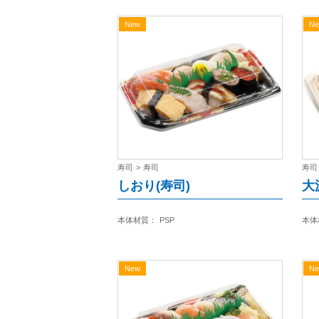
New
N
寿司
>
寿司
寿司
しおり(寿司)
大
本体材質：
PSP
本体
New
N