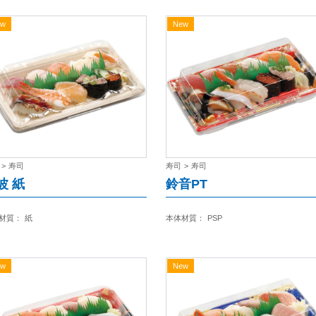
ew
New
>
寿司
寿司
>
寿司
波 紙
鈴音PT
材質：
紙
本体材質：
PSP
ew
New