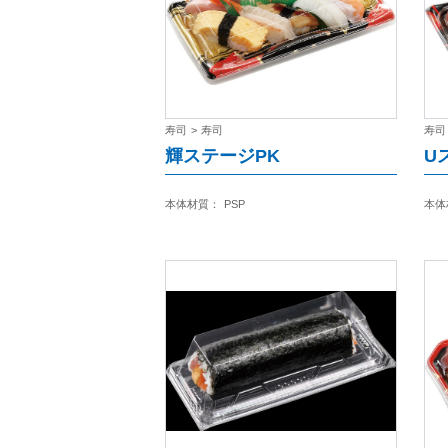
寿司
>
寿司
寿司
輝ステージPK
U
本体材質：
PSP
本体