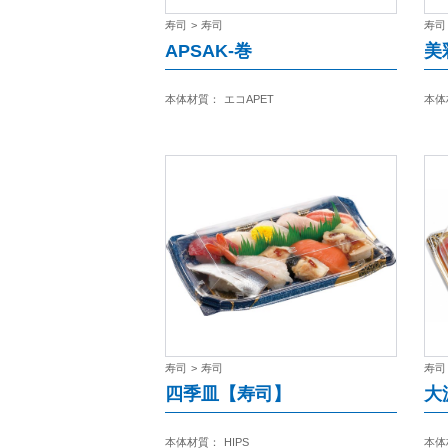
寿司
>
寿司
寿司
APSAK-巻
美
本体材質：
エコAPET
本体
寿司
>
寿司
寿司
四季皿【寿司】
大
本体材質：
HIPS
本体