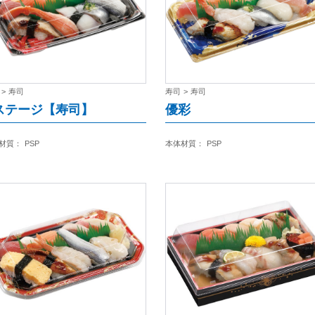
>
寿司
寿司
>
寿司
ステージ【寿司】
優彩
材質：
PSP
本体材質：
PSP