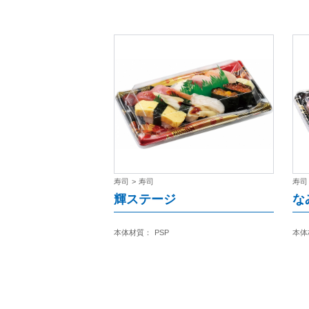
寿司
>
寿司
寿司
輝ステージ
な
本体材質：
PSP
本体