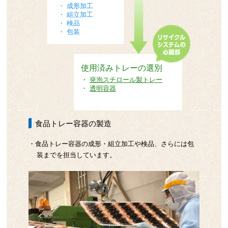
・ 成形加工
・ 組立加工
・ 検品
・ 包装
使用済みトレーの選別
・
発泡スチロール製トレー
・
透明容器
食品トレー容器の製造
・食品トレー容器の成形・組立加工や検品、さらには包
装までを担当しています。