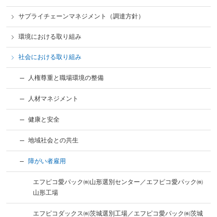
サプライチェーンマネジメント（調達方針）
環境における取り組み
社会における取り組み
人権尊重と職場環境の整備
人材マネジメント
健康と安全
地域社会との共生
障がい者雇用
エフピコ愛パック㈱山形選別センター／エフピコ愛パック㈱
山形工場
エフピコダックス㈱茨城選別工場／エフピコ愛パック㈱茨城