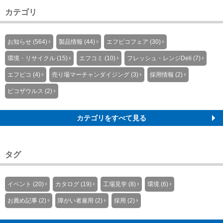
カテゴリ
お知らせ (564)
製品情報 (44)
エフピコフェア (30)
環境・リサイクル (15)
エフコミ (10)
フレッシュ・レンジDeli (7)
エフピコ (4)
売り場マーチャンダイジング (3)
採用情報 (2)
ピコザウルス (2)
カテゴリをすべて見る
タグ
イベント (20)
カタログ (19)
工場見学 (8)
環境 (6)
お薦め記事 (2)
障がい者雇用 (2)
採用 (2)