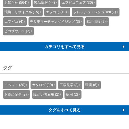
お知らせ (564)
製品情報 (44)
エフピコフェア (30)
環境・リサイクル (15)
エフコミ (10)
フレッシュ・レンジDeli (7)
エフピコ (4)
売り場マーチャンダイジング (3)
採用情報 (2)
ピコザウルス (2)
カテゴリをすべて見る
タグ
イベント (20)
カタログ (19)
工場見学 (8)
環境 (6)
お薦め記事 (2)
障がい者雇用 (2)
採用 (2)
タグをすべて見る