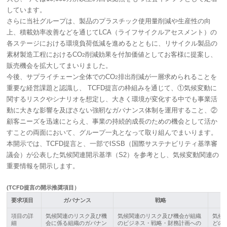
しています。
さらに当社グループは、製品のプラスチック使用量削減や生産性の向
上、積載効率改善などを通じてLCA（ライフサイクルアセスメント）の
各ステージにおける環境負荷低減を進めるとともに、リサイクル製品の
素材製造工程におけるCO
削減効果を付加価値としてお客様に提案し、
2
販売機会を拡大してまいりました。
今後、サプライチェーン全体でのCO
排出削減が一層求められることを
2
重要な経営課題と認識し、 TCFD提言の枠組みを通じて、①気候変動に
関するリスクやシナリオを想定し、大きく環境が変化する中でも事業活
動に大きな影響を及ぼさない強靭なガバナンス体制を運用すること、②
顧客ニーズを迅速にとらえ、事業の持続的成長のための機会として活か
すことの両面において、グループ一丸となって取り組んでまいります。
本開示では、TCFD提言と、一部でISSB（国際サステナビリティ基準審
議会）が公表した気候関連開示基準（S2）を参考とし、気候変動関連の
重要情報を開示します。
(TCFD提言の開示推奨項目）
要求項目
ガバナンス
戦略
項目の詳
気候関連のリスク及び機
気候関連のリスク及び機会が組織
気候
細
会に係る組織のガバナン
のビジネス・戦略・財務計画への
どの