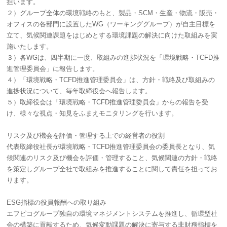
担います。
２）グループ全体の環境戦略のもと、製品・SCM・生産・物流・販売・
オフィスの各部門に設置したWG（ワーキンググループ）が自主目標を
立て、気候関連課題をはじめとする環境課題の解決に向けた取組みを実
施いたします。
３）各WGは、四半期に一度、取組みの進捗状況を「環境戦略・TCFD推
進管理委員会」に報告します。
４）「環境戦略・TCFD推進管理委員会」は、方針・戦略及び取組みの
進捗状況について、毎年取締役会へ報告します。
５）取締役会は「環境戦略・TCFD推進管理委員会」からの報告を受
け、様々な視点・知見をふまえモニタリングを行います。
リスク及び機会を評価・管理する上での経営者の役割
代表取締役社長が環境戦略・TCFD推進管理委員会の委員長となり、気
候関連のリスク及び機会を評価・管理すること、気候関連の方針・戦略
を策定しグループ全社で取組みを推進することに関して責任を担ってお
ります。
ESG指標の役員報酬への取り組み
エフピコグループ独自の環境マネジメントシステムを推進し、循環型社
会の構築に貢献するため、気候変動課題の解決に寄与する非財務指標を