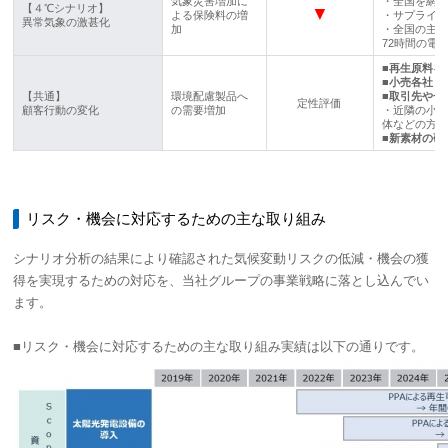
気象災害増加に
・全国を網
【４℃シナリオ】
▼
よる保険料の増
・サプライチ
異常気象の激甚化
加
・全国の主
72時間の電
■再生原料を
■小売各社と
【共通】
環境配慮製品へ
■取引先や一
定性評価
顧客行動の変化
の需要増加
・近隣の小
体などの方々
■新素材の研
リスク・機会に対応するための主な取り組み
シナリオ分析の結果により確認された気候変動リスクの低減・機会の獲
得を実現するための対応を、当社グループの事業戦略に落とし込んでい
ます。
■リスク・機会に対応するための主な取り組み実績は以下の通りです。