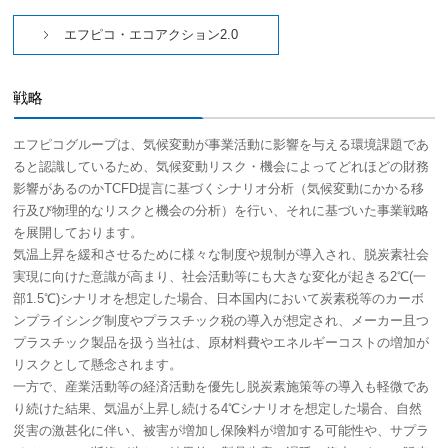
エフピコ・エコアクション2.0
戦略
エフピコグループは、気候変動が事業活動に影響を与える環境課題であ
ると認識しているため、気候変動リスク・機会によってどれほどの財務
影響があるのかTCFD提言に基づくシナリオ分析（気候変動にかかる移
行及び物理的なリスクと機会の分析）を行い、それに基づいた事業戦略
を展開しております。
気温上昇を緩和させるために様々な制度や規制が導入され、脱炭素社会
実現に向けた意識が高まり、社会活動等にも大きな変化が起きる2℃(一
部1.5℃)シナリオを想定した場合、日本国内において炭素税等のカーボ
ンプライシング制度やプラスチック税の導入が想定され、メーカー且つ
プラスチック製品を扱う当社は、原材料費やエネルギーコストの増加が
リスクとして懸念されます。
一方で、産業活動等の経済活動を優先し脱炭素施策等の導入も軽微であ
り続けた結果、気温が上昇し続ける4℃シナリオを想定した場合、自然
災害の激甚化に伴い、被害が増加し保険料が増加する可能性や、サプラ