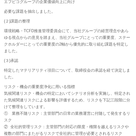
エフピコグループの企業価値向上に向け
必要な課題を抽出しました。
(２)課題の整理
環境戦略・TCFD推進管理委員会にて、当社グループの経営理念やあら
ゆる視点からの意見を踏まえ、当社グループにとっての重要度、ステー
クホルダーにとっての重要度の2軸から優先的に取り組む課題を特定し
ました。
(３)承認
特定したマテリアリティ項目について、取締役会の承認を経て決定しま
した。
リスク・機会の重要度浄化に用いる指標
気候関連リスク・機会の特定においてシナリオ分析を実施し、特定され
た気候関連リスクによる影響を評価するため、リスクを下記三段階に分
けて整理をしています。
① 業務不随リスク：主管部門の日常の業務運営に付随して発生するリ
スク
② 全社的管理リスク：主管部門の対応の限度・権限を越えるリスクや
複数の部門にまたがるリスクで全社的に管理が必要とされるリスク