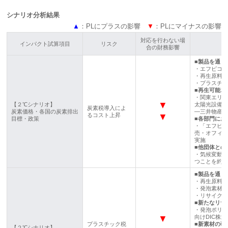
シナリオ分析結果
▲
：PLにプラスの影響
▼
：PLにマイナスの影響
対応を行わない場
インパクト試算項目
リスク
合の財務影響
■製品を通じ
・エフピコ
・再生原料
・プラスチ
■再生可能エ
・関東エリ
▼
【２℃シナリオ】
太陽光設備
炭素税導入によ
炭素価格・各国の炭素排出
―三井物産プ
るコスト上昇
▼
目標・政策
■各部門にお
・「エフピコ
売・オフィス
実施
■他団体との
・気候変動
つことを約
■製品を通じ
・再生原料
・発泡素材
・リサイク
■新たなリサ
・発泡ポリ
▼
向けDIC株
プラスチック税
■新素材の研
【２℃シナリオ】