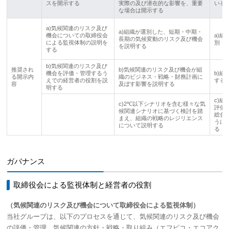
スを開示する
実際の及び潜在的な影響を、重要
いる
な場合は開示する
a)気候関連のリスク及び
a)組織が選別した、短期・中期・
機会についての取締役会
a)
長期の気候変動のリスク及び機会
による監視体制の説明を
別・
を説明する
する
b)気候関連のリスク及び
推奨され
b)気候関連のリスク及び機会が
組
機会を評価・管理するう
b)
る開示内
織のビジネス・戦略・財務計画に
えでの経営者の役割を説
する
容
及ぼす影響を説明する
明する
c)
c)2℃以下シナリオを含む様々な気
評価
候関連シナリオに基づく検討を踏
総合
まえ、組織の戦略のレジリエンス
うに
について説明する
る
ガバナンス
取締役会による監視体制と経営者の役割
（気候関連のリスク及び機会について取締役会による監視体制）
当社グループは、以下のプロセスを通じて、気候関連のリスク及び機会
の評価・管理、気候関連の方針・戦略・取り組み（エフピコ・エコアク