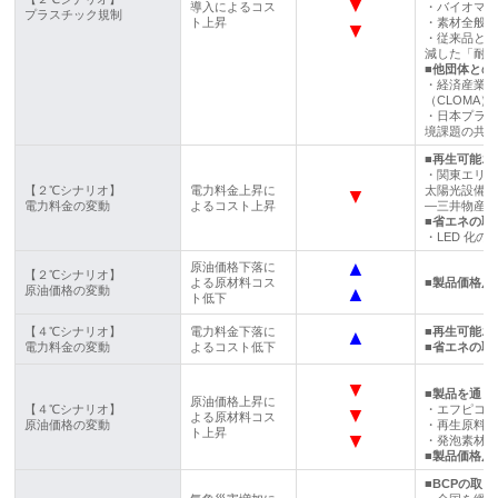
▼
導入によるコス
・バイオマ
プラスチック規制
ト上昇
・素材全般
▼
・従来品と同
減した「耐寒
■他団体との
・経済産業
（CLOMA
・日本プラ
境課題の共
■再生可能エ
・関東エリ
【２℃シナリオ】
電力料金上昇に
太陽光設備
▼
電力料金の変動
よるコスト上昇
―三井物産プ
■省エネの取
・LED 化
▲
原油価格下落に
【２℃シナリオ】
よる原材料コス
■製品価格反
原油価格の変動
▲
ト低下
【４℃シナリオ】
電力料金下落に
■再生可能エ
▲
電力料金の変動
よるコスト低下
■省エネの取
▼
■製品を通じ
原油価格上昇に
【４℃シナリオ】
・エフピコ
▼
よる原材料コス
原油価格の変動
・再生原料
ト上昇
▼
・発泡素材
■製品価格反
■BCPの取