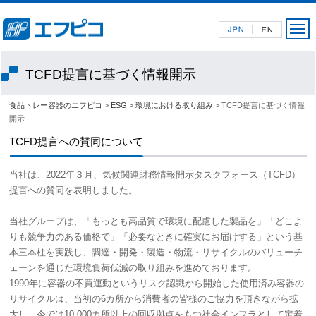
TCFD提言に基づく情報開示
食品トレー容器のエフピコ
>
ESG
>
環境における取り組み
> TCFD提言に基づく情報
開示
TCFD提言への賛同について
当社は、2022年３月、気候関連財務情報開示タスクフォース（TCFD）
提言への賛同を表明しました。
当社グループは、「もっとも高品質で環境に配慮した製品を」「どこよ
りも競争力のある価格で」「必要なときに確実にお届けする」という基
本三本柱を実践し、調達・開発・製造・物流・リサイクルのバリューチ
ェーンを通じた環境負荷低減の取り組みを進めております。
1990年に容器の不買運動というリスク認識から開始した使用済み容器の
リサイクルは、当初の6カ所から消費者の皆様のご協力を頂きながら拡
大し、今では10,000カ所以上の回収拠点をもつ社会インフラとして定着