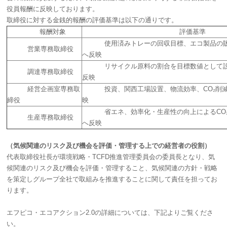
役員報酬に反映しております。
取締役に対する金銭的報酬の評価基準は以下の通りです。
報酬対象
評価基準
使用済みトレーの回収目標、エコ製品の販
営業専務取締役
へ反映
リサイクル原料の割合を目標数値として設
調達専務取締役
反映
経営企画室専務取
投資、関西工場設置、物流効率、CO₂削減
締役
映
省エネ、効率化・生産性の向上によるCO₂
生産専務取締役
へ反映
（気候関連のリスク及び機会を評価・管理する上での経営者の役割）
代表取締役社長が環境戦略・TCFD推進管理委員会の委員長となり、気
候関連のリスク及び機会を評価・管理すること、気候関連の方針・戦略
を策定しグループ全社で取組みを推進することに関して責任を担ってお
ります。
エフピコ・エコアクション2.0の詳細については、下記よりご覧くださ
い。