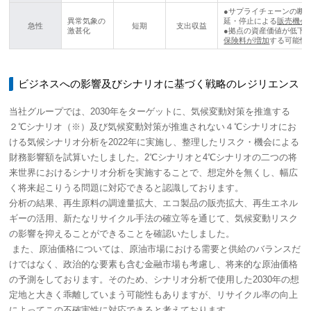
●サプライチェーンの断
異常気象の
延・停止による
販売機会
急性
短期
支出収益
激甚化
●拠点の資産価値が低下
保険料が増加
する可能性
ビジネスへの影響及びシナリオに基づく戦略のレジリエンス
当社グループでは、2030年をターゲットに、気候変動対策を推進する
２℃シナリオ（※）及び気候変動対策が推進されない４℃シナリオにお
ける気候シナリオ分析を2022年に実施し、整理したリスク・機会による
財務影響額を試算いたしました。2℃シナリオと4℃シナリオの二つの将
来世界におけるシナリオ分析を実施することで、想定外を無くし、幅広
く将来起こりうる問題に対応できると認識しております。
分析の結果、再生原料の調達量拡大、エコ製品の販売拡大、再生エネル
ギーの活用、新たなリサイクル手法の確立等を通じて、気候変動リスク
の影響を抑えることができることを確認いたしました。
また、原油価格については、原油市場における需要と供給のバランスだ
けではなく、政治的な要素も含む金融市場も考慮し、将来的な原油価格
の予測をしております。そのため、シナリオ分析で使用した2030年の想
定地と大きく乖離していまう可能性もありますが、リサイクル率の向上
によってこの不確実性に対応できると考えております。