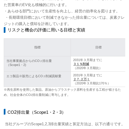
た営業車のEV化も積極的に行います。
・あらゆる部門において生産性を向上し、経営の効率化を図ります。
・長期環境目標において削減できなかった排出量については、炭素クレ
ジットの購入と償却を計画しています。
リスクと機会の評価に用いる目標と実績
指標
目標
2031年３月期までに
当社事業拠点からのCO
排出量
２
３１％削減
（Scope1・2)
（2020年３月期比）
2031年３月期までに
エコ製品※販売によるCO
削減貢献量
２
２７.２万ｔ
（2020年３月期比170％）
※再生原料を使用した製品。原油からプラスチック原料を生産する工程が省けるた
め、社会全体のCO
排出量削減に寄与します。
2
2
CO
排出量（Scope1・2・3）
当社グループのScope1,2,3排出量実績と算定方法は、以下の通りです
。