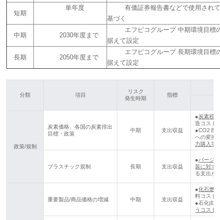
単年度
有価証券報告書などで使用されて
短期
基づく
エフピコグループ 中期環境目標の
中期
2030年度まで
据えて設定
エフピコグループ 長期環境目標の
長期
2050年度まで
据えて設定
リスク
分類
項目
指標
発生時期
●
炭素税
造コスト
炭素価格、各国の炭素排出
中期
支出収益
●CO2 
目標・政策
への変換
力購入等
政策/規制
●
バージ
プラスチック規制
長期
支出収益
装に対す
る支出が
●
化石燃
料コスト
重要製品/商品価格の増減
中期
支出収益
●石化由
うコスト