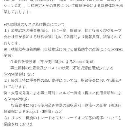
ション2.0）、目標設定とその進捗について取締役会による監視体制を構
築しております。
●気候関連のリスク及び機会について
１）環境課題の重要事項は、月に一度、取締役、執行役員及びグループ
会社社長が参加する経営会議において各部門より情報共有、議論されて
おります。
例：積載効率改善効果（自社物流における積載効率の改善によるScope1
削減）
生産性改善効果（電力使用減少によるScope2削減）
再生原料の生産量及びコストの状況（石油資源使用減少による
Scope3削減）など
２）経営上特に重要性の高い案件については、取締役会において議論さ
れております。
例：太陽光発電による再生可能エネルギー調達（
再エネ使用量増加によ
る
Scope2
削減
）
投資案件における使用済み容器の回収選別・物流への影響（
輸送距
離短縮による
Scope1
・
3
削減
）など
３）リスク・機会のトレードオフやトレードオン関係の考慮についても
議論されておりま