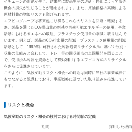
イチェーンの断絶が生じ、結果的に製品生産の遅延・停止によって販売
機会の損失が生じることが懸念されます。また、原油価格の高騰による
原材料費の増加リスクも挙げられます。
エフピコグループは将来起こり得るこれらのリスクを回避・軽減する
為、製品を通じたCO₂排出量の削減や再生可能エネルギーの使用、事業
活動における省エネへの取組、プラスチック使用量の削減に取り組んで
います。例えば、製品のCO₂排出量の削減・プラスチック使用量の削減
活動として、1997年に施行された容器包装リサイクル法に基づく分別・
収集の仕組みと合わせて、トレー等の回収拠点の全国展開を図ること
で、使用済み容器を資源として有効利用するエフピコ方式のリサイクル
をさらに促進させています。
このように、気候変動リスク・機会への対応は同時に当社の事業成長に
もつながると認識しており、事業戦略に基づいた取り組みを推進してい
ます。
リスクと機会
気候変動のリスク・機会の検討における時間軸の定義
期間
採用した理