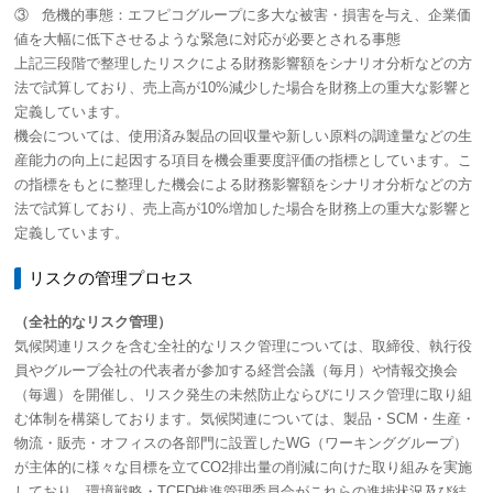
③ 危機的事態：エフピコグループに多大な被害・損害を与え、企業価
値を大幅に低下させるような緊急に対応が必要とされる事態
上記三段階で整理したリスクによる財務影響額をシナリオ分析などの方
法で試算しており、売上高が10%減少した場合を財務上の重大な影響と
定義しています。
機会については、使用済み製品の回収量や新しい原料の調達量などの生
産能力の向上に起因する項目を機会重要度評価の指標としています。こ
の指標をもとに整理した機会による財務影響額をシナリオ分析などの方
法で試算しており、売上高が10%増加した場合を財務上の重大な影響と
定義しています。
リスクの管理プロセス
（全社的なリスク管理）
気候関連リスクを含む全社的なリスク管理については、取締役、執行役
員やグループ会社の代表者が参加する経営会議（毎月）や情報交換会
（毎週）を開催し、リスク発生の未然防止ならびにリスク管理に取り組
む体制を構築しております。気候関連については、製品・SCM・生産・
物流・販売・オフィスの各部門に設置したWG（ワーキンググループ）
が主体的に様々な目標を立てCO2排出量の削減に向けた取り組みを実施
しており、環境戦略・TCFD推進管理委員会がこれらの進捗状況及び結