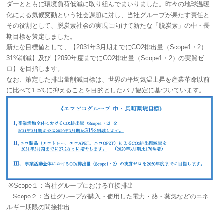
ダーとともに環境負荷低減に取り組んでまいりました。昨今の地球温暖
化による気候変動という社会課題に対し、当社グループが果たす責任と
その役割として、脱炭素社会の実現に向けて新たな「脱炭素」の中・長
期目標を策定しました。
新たな目標値として、【2031年3月期までにCO2排出量（Scope1・2）
31%削減】及び【2050年度までにCO2排出量（Scope1・2）の実質ゼ
ロ】を目指します。
なお、策定した排出量削減目標は、世界の平均気温上昇を産業革命以前
に比べて1.5℃に抑えることを目的としたパリ協定に基づいています。
※Scope１：当社グループにおける直接排出
Scope２：当社グループが購入・使用した電力・熱・蒸気などのエネ
ルギー期限の間接排出