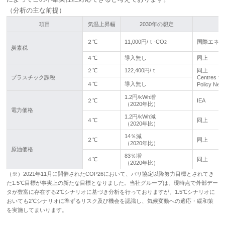
（分析の主な前提）
項目
気温上昇幅
2030年の想定
２℃
11,000円/ｔ-CO
国際エネル
2
炭素税
４℃
導入無し
同上
２℃
122,400円/ｔ
同上
プラスチック課税
Centres fo
４℃
導入無し
Policy Net
1.2円/kWh増
２℃
IEA
（2020年比）
電力価格
1.2円/kWh減
４℃
同上
（2020年比）
14％減
２℃
同上
（2020年比）
原油価格
83％増
４℃
同上
（2020年比）
（※）2021年11月に開催されたCOP26において、パリ協定以降努力目標とされてき
た1.5℃目標が事実上の新たな目標となりました。当社グループは、現時点で外部デー
タが豊富に存在する2℃シナリオに基づき分析を行っておりますが、1.5℃シナリオに
おいても2℃シナリオに準ずるリスク及び機会を認識し、気候変動への適応・緩和策
を実施してまいります。