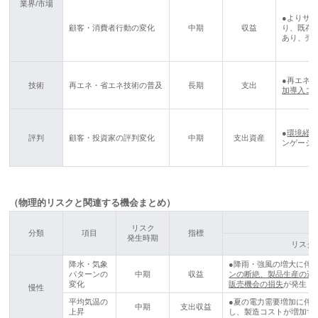
業界/市場
●よりサ
顧客・消費者行動の変化
中期
収益
り、既存
あり、売
●再エネ
技術
再エネ・省エネ技術の普及
長期
支出
加導入コ
●
環境経
評判
顧客・投資家の評判変化
中期
支出資産
ンゲージ
（物理的リスクと関連する機会まとめ）
リスク
分類
項目
指標
発生時期
リスク
降水・気象
●降雨・強風の増大に伴
パターンの
中期
収益
ンの断絶、製品生産の遅
変化
販売機会の損失
が発生
慢性
平均気温の
●夏の電力需要増加に伴
中期
支出収益
上昇
し、製造コストが増加す