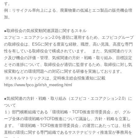
す
例：リサイクル率向上による、廃棄物量の低減とエコ製品の販売機会増
加。
●取締役会の気候変動関連課題に関するスキル
エフピコ・エコアクション2.0を適切に運用するため、エフピコグループ
の取締役会は、ESGに関する豊富な経験、職歴、高い見識、高度な専門
性を有している取締役会で構成されています。 また、気候関連のリス
ク及び機会の評価・管理、気候関連の方針・戦略・取り組み、目標設定
とその進捗について、取締役会が適切に監督するため、取締役に対し気
候変動などの環境問題への対応に関する研修を実施しております。
※スキルマトリックスは、定時株主総会招集通知に記載
https://www.fpco.jp/ir/sh_meeting.html
●気候関連の方針・戦略・取り組み（エフピコ・エコアクション2.0）に
ついて
１）部門横断組織である「環境戦略・TCFD推進管理委員会」が、グル
ープ全体の環境戦略やTCFD推進について議論し、方針・戦略を立案し
ます。「環境戦略・TCFD推進管理委員会」の運営にあたっては、社長
直轄の環境に関する専門組織であるサステナビリティ推進室が事務局を