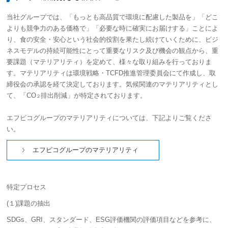
当社グループでは、「もっとも高品質で環境に配慮した製品を」「どこ
よりも競争力のある価格で」「必要な時に確実にお届けする」ことによ
り、食の安全・安心という社会的役割を果たし続けていくために、ビジ
ネスモデルの持続可能性にとって重要なリスク及び機会の観点から、重
要課題（マテリアリティ）を定めて、様々な取り組みを行っておりま
す。マテリアリティは環境戦略・TCFD推進管理委員会にて作成し、取
締役会の承認を経て決定しております。気候関連のマテリアリティとし
て、「CO
排出削減」が特定されております。
２
エフピコグループのマテリアリティについては、下記よりご覧くださ
い。
エフピコグループのマテリアリティ
特定プロセス
(１)課題の抽出
SDGs、GRI、スタンダード、ESG評価機関の評価項目などを参考に、