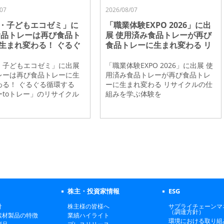
07
2026/08/07
・子どもエコゼミ」に
「職業体験EXPO 2026」に出
食品トレーは再び食品ト
展 使用済み食品トレーが再び
生まれ変わる！ ぐるぐ
食品トレーに生まれ変わる リ
する「トレーtoトレ
サイクルの仕組みを学ぶ体験
リサイクルを紹介
を
・子どもエコゼミ」に出展
「職業体験EXPO 2026」に出展 使
レーは再び食品トレーに生
用済み食品トレーが再び食品トレ
わる！ ぐるぐる循環する
ーに生まれ変わる リサイクルの仕
ーtoトレー」のリサイクル
組みを学ぶ体験を
株主・投資家情報
ESG
針
株主様の皆様へ
サプライチェーンマ
（調達方針）
素材製品の特徴
業績ハイライト
環境における取り組