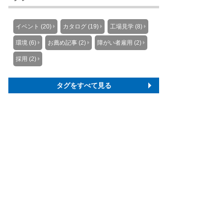
イベント (20)
カタログ (19)
工場見学 (8)
環境 (6)
お薦め記事 (2)
障がい者雇用 (2)
採用 (2)
タグをすべて見る