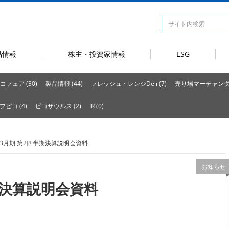
品情報
株主・投資家情報
ESG
コフェア (30)
製品情報 (44)
フレッシュ・レンジDeli (7)
売り場マーチャンダイ
フピコ (4)
ピコザウルス (2)
IR (0)
3年3月期 第2四半期決算説明会資料
お知らせ
半期決算説明会資料