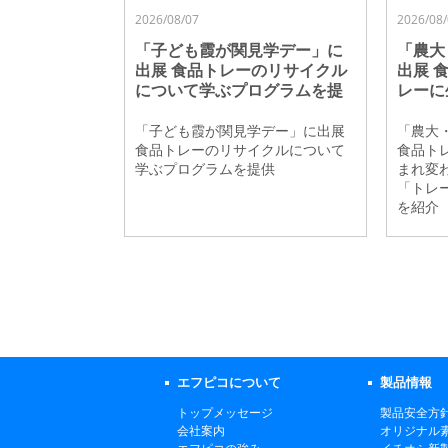
2026/08/07
2026/08/
「子ども霞が関見学デー」に
「農大
出展 食品トレーのリサイクル
出展 
について学ぶプログラムを提
レーに
供
る循環
ー」の
「子ども霞が関見学デー」に出展
「農大
食品トレーのリサイクルについて
食品ト
学ぶプログラムを提供
まれ変
「トレ
を紹介
エフピコについて
製品情報
トップメッセージ
製品安全方
会社案内
オリジナル