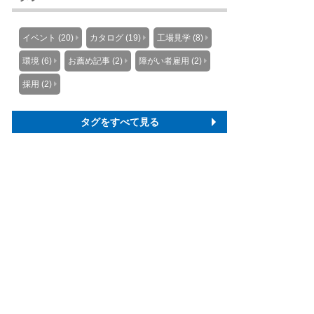
イベント (20)
カタログ (19)
工場見学 (8)
環境 (6)
お薦め記事 (2)
障がい者雇用 (2)
採用 (2)
タグをすべて見る