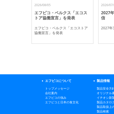
2026/08/05
2026/07/
エフピコ・ベルクス「エコス
202
トア協働宣言」を発表
信
エフピコ・ベルクス「エコストア
2027
協働宣言」を発表
エフピコについて
製品情報
トップメッセージ
製品安全方
会社案内
オリジナル
エフピコの強み
イチオシ新
エフピコと日本の食文化
製品カタロ
製品取扱上
製品検索