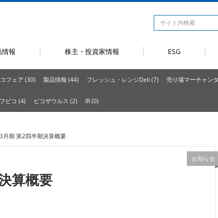
品情報
株主・投資家情報
ESG
コフェア (30)
製品情報 (44)
フレッシュ・レンジDeli (7)
売り場マーチャンダイ
フピコ (4)
ピコザウルス (2)
IR (0)
4年3月期 第2四半期決算概要
お知らせ
期決算概要