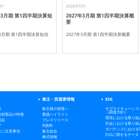
31
2026/07/31
7年3月期 第1四半期決算短
2027年3月期 第1四半期決算概
要
年3月期 第1四半期決算短信
2027年3月期 第1四半期決算概要
株主・投資家情報
ESG
針
株主様の皆様へ
サプライチェーンマ
（調達方針）
素材製品の特徴
業績ハイライト
環境における取り組
製品
プレスリリース
社会における取り組
グ
IR資料
ガバナンスにおける
のご注意事項
株主総会
ESGに関するデータ
株式情報