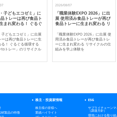
07
2026/08/07
・子どもエコゼミ」に
「職業体験EXPO 2026」に出
食品トレーは再び食品ト
展 使用済み食品トレーが再び
生まれ変わる！ ぐるぐ
食品トレーに生まれ変わる リ
する「トレーtoトレ
サイクルの仕組みを学ぶ体験
リサイクルを紹介
を
・子どもエコゼミ」に出展
「職業体験EXPO 2026」に出展 使
レーは再び食品トレーに生
用済み食品トレーが再び食品トレ
わる！ ぐるぐる循環する
ーに生まれ変わる リサイクルの仕
ーtoトレー」のリサイクル
組みを学ぶ体験を
株主・投資家情報
ESG
針
株主様の皆様へ
サプライチェーンマ
（調達方針）
素材製品の特徴
業績ハイライト
環境における取り組