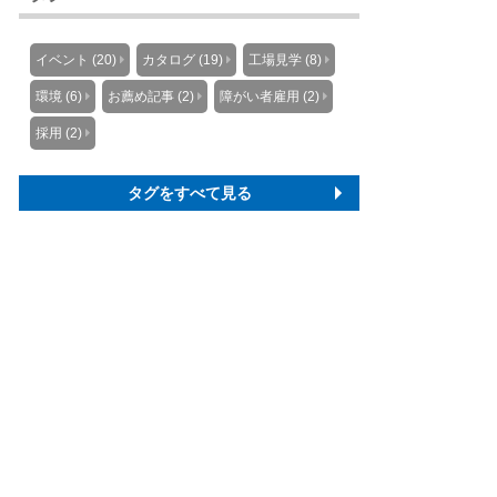
イベント (20)
カタログ (19)
工場見学 (8)
環境 (6)
お薦め記事 (2)
障がい者雇用 (2)
採用 (2)
タグをすべて見る