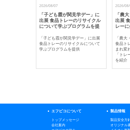
2026/08/07
2026/08/
「子ども霞が関見学デー」に
「農大
出展 食品トレーのリサイクル
出展 
について学ぶプログラムを提
レーに
供
る循環
ー」の
「子ども霞が関見学デー」に出展
「農大
食品トレーのリサイクルについて
食品ト
学ぶプログラムを提供
まれ変
「トレ
を紹介
エフピコについて
製品情報
トップメッセージ
製品安全方
会社案内
オリジナル