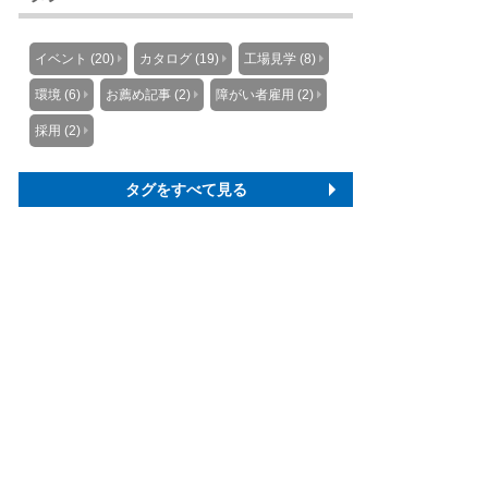
イベント (20)
カタログ (19)
工場見学 (8)
環境 (6)
お薦め記事 (2)
障がい者雇用 (2)
採用 (2)
タグをすべて見る