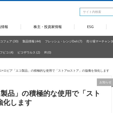
品情報
株主・投資家情報
ESG
コフェア (30)
製品情報 (44)
フレッシュ・レンジDeli (7)
売り場マーチャンダイ
フピコ (4)
ピコザウルス (2)
IR (0)
ピコ×ロピア「エコ製品」の積極的な使用で「ストアtoストア」の協働を強化します
お知らせ
コ製品」の積極的な使用で「スト
強化します