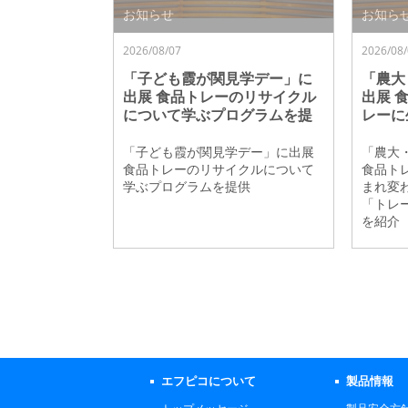
お知らせ
お知ら
2026/08/07
2026/08/
「子ども霞が関見学デー」に
「農大
出展 食品トレーのリサイクル
出展 
について学ぶプログラムを提
レーに
供
る循環
ー」の
「子ども霞が関見学デー」に出展
「農大
食品トレーのリサイクルについて
食品ト
学ぶプログラムを提供
まれ変
「トレ
を紹介
エフピコについて
製品情報