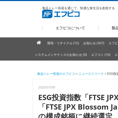
食品トレー容器を通じて、快適な食生活を創造する
エフピコについて
製
環境・リサイクル (15)
お知らせ (567)
エフピ
システムメンテナンスのお知らせ (0)
エフコミ (10)
エ
食品トレー容器のエフピコ
>
ニュースリリース
> ESG投資
2026/07/08
ESG投資指数「FTSE JPX 
「FTSE JPX Blossom Ja
の構成銘柄に継続選定