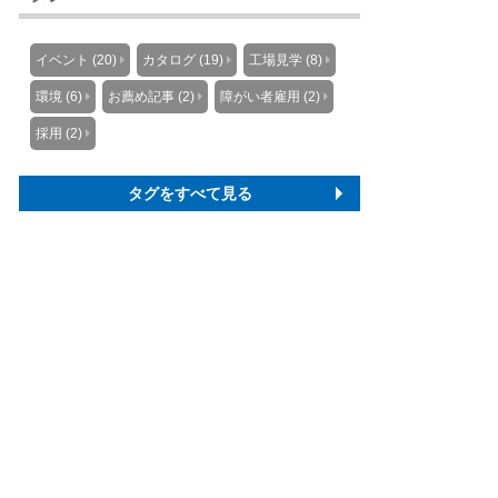
イベント (20)
カタログ (19)
工場見学 (8)
環境 (6)
お薦め記事 (2)
障がい者雇用 (2)
採用 (2)
タグをすべて見る