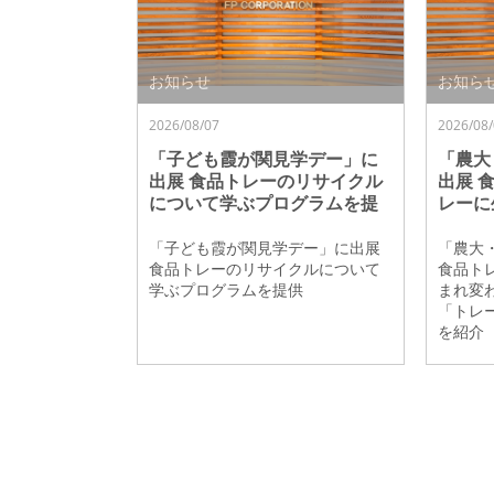
お知らせ
お知ら
2026/08/07
2026/08/
「子ども霞が関見学デー」に
「農大
出展 食品トレーのリサイクル
出展 
について学ぶプログラムを提
レーに
供
る循環
ー」の
「子ども霞が関見学デー」に出展
「農大
食品トレーのリサイクルについて
食品ト
学ぶプログラムを提供
まれ変
「トレ
を紹介