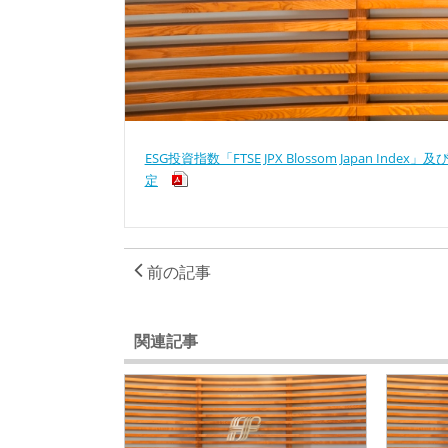
ESG投資指数「FTSE JPX Blossom Japan Index」及び
定
前の記事
関連記事