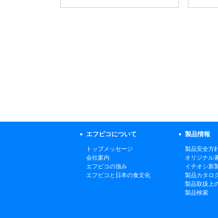
エフピコについて
製品情報
トップメッセージ
製品安全方
会社案内
オリジナル
エフピコの強み
イチオシ新
エフピコと日本の食文化
製品カタロ
製品取扱上
製品検索