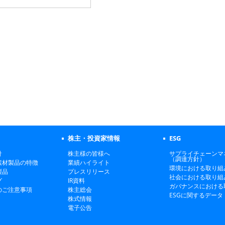
株主・投資家情報
ESG
針
株主様の皆様へ
サプライチェーンマ
（調達方針）
素材製品の特徴
業績ハイライト
環境における取り組
製品
プレスリリース
社会における取り組
グ
IR資料
ガバナンスにおける
のご注意事項
株主総会
ESGに関するデータ
株式情報
電子公告