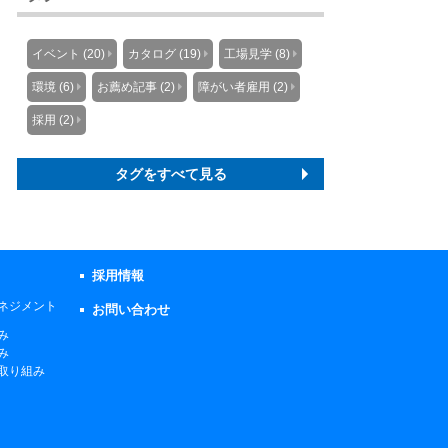
イベント (20)
カタログ (19)
工場見学 (8)
環境 (6)
お薦め記事 (2)
障がい者雇用 (2)
採用 (2)
タグをすべて見る
採用情報
ネジメント
お問い合わせ
み
み
取り組み