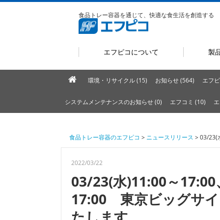
食品トレー容器を通じて、快適な食生活を創造する
エフピコについて
製
環境・リサイクル (15)
お知らせ (564)
エフピ
システムメンテナンスのお知らせ (0)
エフコミ (10)
エ
食品トレー容器のエフピコ
>
ニュースリリース
> 03/2
2022/03/22
03/23(水)11:00～17:0
17:00 東京ビッグ
たします