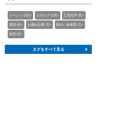
イベント (20)
カタログ (19)
工場見学 (8)
環境 (6)
お薦め記事 (2)
障がい者雇用 (2)
採用 (2)
タグをすべて見る